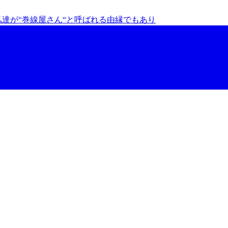
達が“巻線屋さん“と呼ばれる由縁でもあり