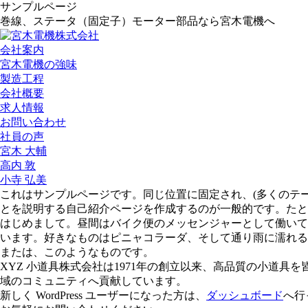
サンプルページ
巻線、ステータ（固定子）モーター部品なら宮木電機へ
会社案内
宮木電機の強味
製造工程
会社概要
求人情報
お問い合わせ
社員の声
宮木 大輔
高内 敦
小寺 弘美
これはサンプルページです。同じ位置に固定され、(多くのテ
とを説明する自己紹介ページを作成するのが一般的です。たと
はじめまして。昼間はバイク便のメッセンジャーとして働いて
います。好きなものはピニャコラーダ、そして通り雨に濡れる
または、このようなものです。
XYZ 小道具株式会社は1971年の創立以来、高品質の小道具
域のコミュニティへ貢献しています。
新しく WordPress ユーザーになった方は、
ダッシュボード
へ行