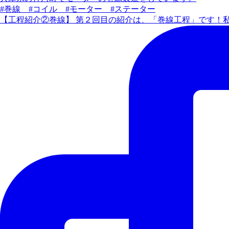
#巻線 #コイル #モーター #ステーター
【工程紹介②巻線】 第２回目の紹介は、「巻線工程」です！私