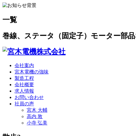
一覧
巻線、ステータ（固定子）モーター部品
会社案内
宮木電機の強味
製造工程
会社概要
求人情報
お問い合わせ
社員の声
宮木 大輔
高内 敦
小寺 弘美