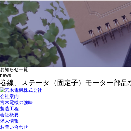
お知らせ一覧
news
巻線、ステータ（固定子）モーター部品
会社案内
宮木電機の強味
製造工程
会社概要
求人情報
お問い合わせ